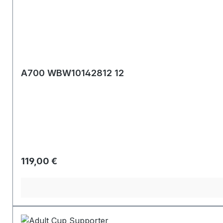
A700 WBW10142812 12
Regulärer Preis:
119,00 €