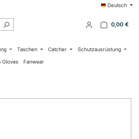
Deutsch
0,00 €
Ware
ung
Taschen
Catcher
Schutzausrüstung
 Gloves
Fanwear