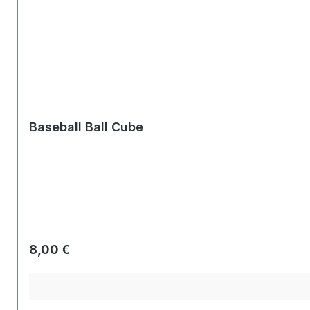
Baseball Ball Cube
Regulärer Preis:
8,00 €