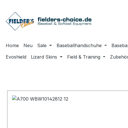
m Hauptinhalt springen
Zur Suche springen
Zur Hauptnavigation springen
Home
Neu
Sale
Baseballhandschuhe
Basebal
Evoshield
Lizard Skins
Field & Training
Zubehö
Produktgalerie überspringen