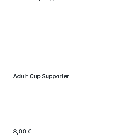
Adult Cup Supporter
Regulärer Preis:
8,00 €