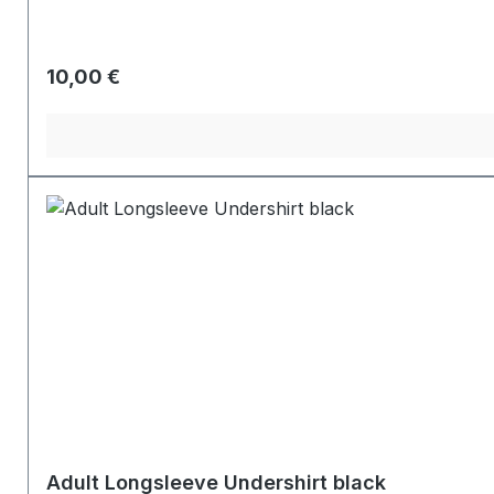
Regulärer Preis:
10,00 €
Adult Longsleeve Undershirt black