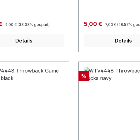
Regulärer Preis:
Regulärer Preis:
fspreis:
Verkaufspreis:
 €
5,00 €
6,00 €
(33.33% gespart)
7,00 €
(28.57% ges
Details
Details
Rabatt
%