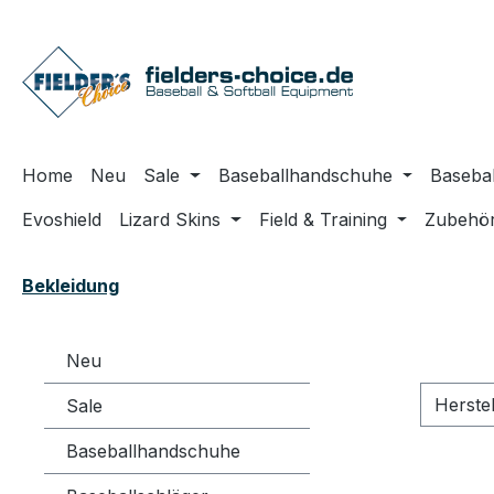
m Hauptinhalt springen
Zur Suche springen
Zur Hauptnavigation springen
Home
Neu
Sale
Baseballhandschuhe
Basebal
Evoshield
Lizard Skins
Field & Training
Zubehö
Bekleidung
Neu
Herste
Sale
Baseballhandschuhe