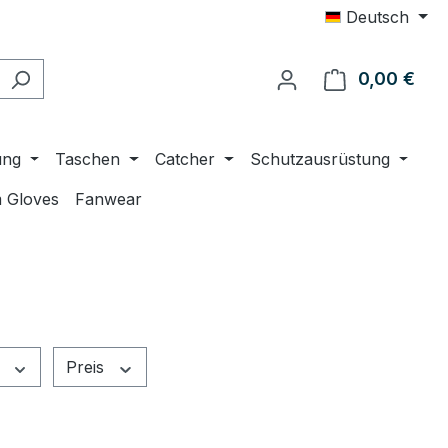
Deutsch
0,00 €
Ware
ung
Taschen
Catcher
Schutzausrüstung
 Gloves
Fanwear
e
Preis