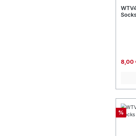
WTV4
Socks
Verkau
8,00
Rabatt
%