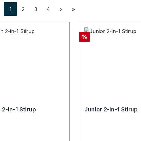
Seite
Seite
Seite
Seite
1
2
3
4
Rabatt
%
 2-in-1 Stirup
Junior 2-in-1 Stirup