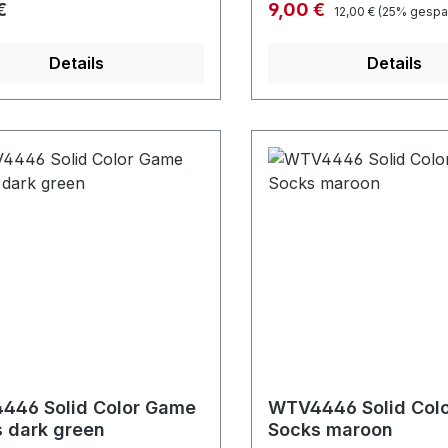
Regulärer Preis:
rer Preis:
Verkaufspreis:
€
9,00 €
12,00 €
(25% gespar
Details
Details
446 Solid Color Game
WTV4446 Solid Col
 dark green
Socks maroon