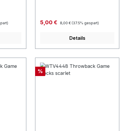
Regulärer Preis:
Verkaufspreis:
5,00 €
part)
8,00 €
(37.5% gespart)
Details
Rabatt
%