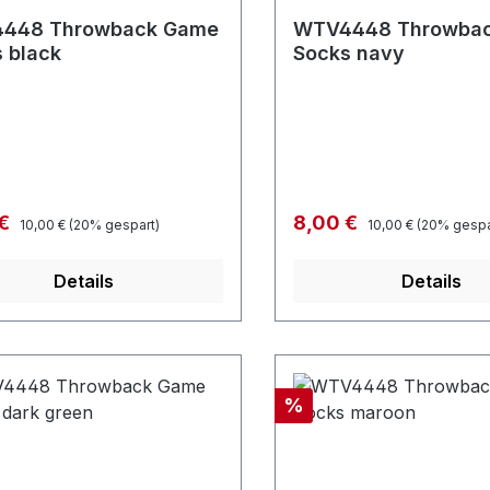
448 Throwback Game
WTV4448 Throwba
 black
Socks navy
Regulärer Preis:
Regulärer Preis:
fspreis:
Verkaufspreis:
 €
8,00 €
10,00 €
(20% gespart)
10,00 €
(20% gespa
Details
Details
Rabatt
%