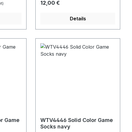
Regulärer Preis:
12,00 €
t)
Details
or Game
WTV4446 Solid Color Game
Socks navy