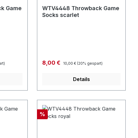
ck Game
WTV4448 Throwback Game
Socks scarlet
Regulärer Preis:
Verkaufspreis:
8,00 €
rt)
10,00 €
(20% gespart)
Details
Rabatt
%