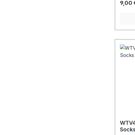
Regulä
9,00 
WTV4
Socks