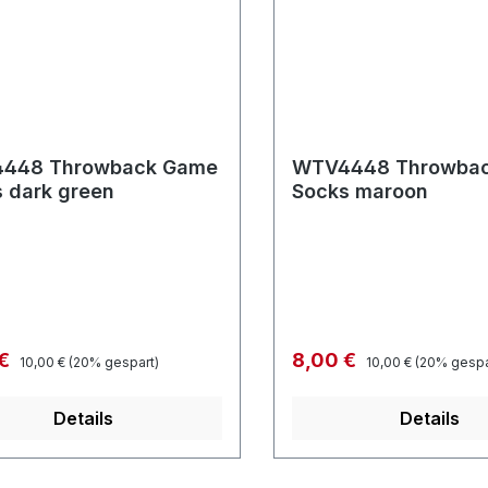
448 Throwback Game
WTV4448 Throwba
 dark green
Socks maroon
Regulärer Preis:
Regulärer Preis:
fspreis:
Verkaufspreis:
 €
8,00 €
10,00 €
(20% gespart)
10,00 €
(20% gespa
Details
Details