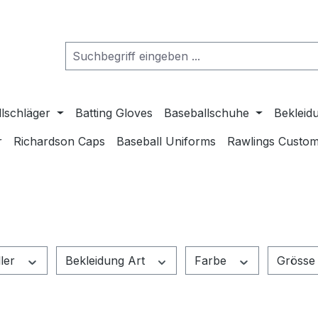
lschläger
Batting Gloves
Baseballschuhe
Bekleid
r
Richardson Caps
Baseball Uniforms
Rawlings Custom
ller
Bekleidung Art
Farbe
Gröss