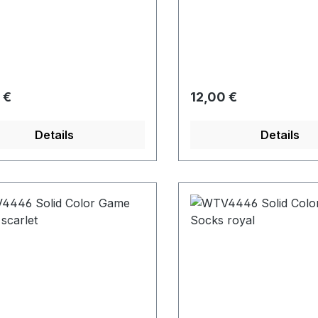
rer Preis:
Regulärer Preis:
 €
12,00 €
Details
Details