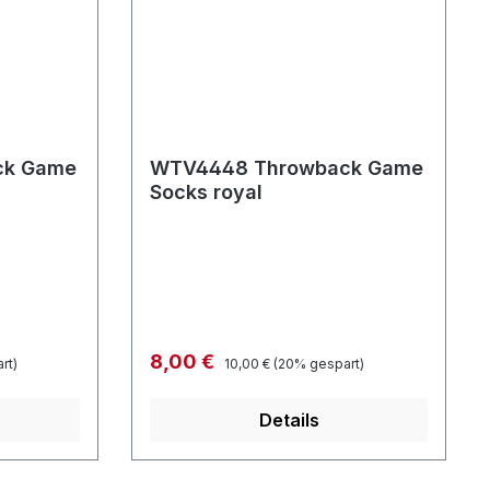
ck Game
WTV4448 Throwback Game
Socks royal
Regulärer Preis:
Verkaufspreis:
8,00 €
rt)
10,00 €
(20% gespart)
Details