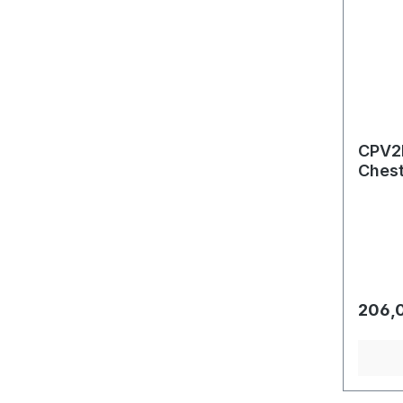
CPV2N
Chest
scarl
Regulä
206,