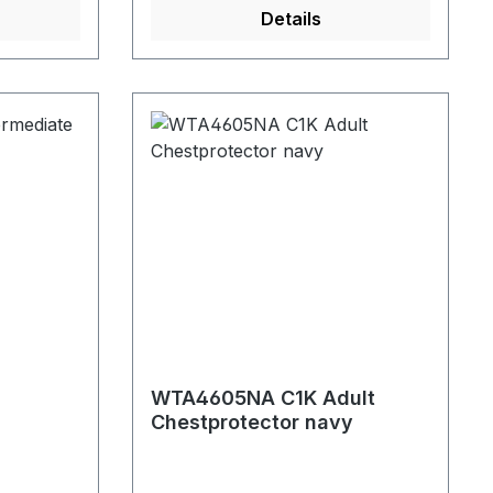
Details
WTA4605NA C1K Adult
Chestprotector navy
k