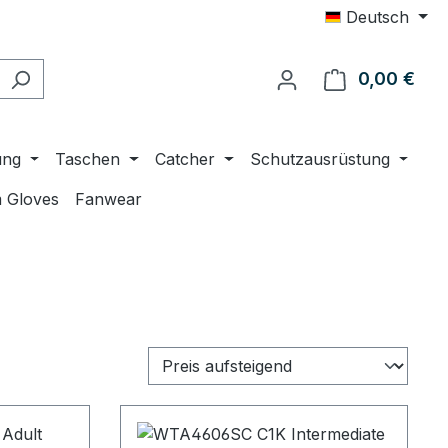
Deutsch
0,00 €
Ware
ung
Taschen
Catcher
Schutzausrüstung
 Gloves
Fanwear