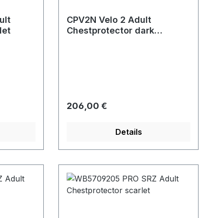
ult
CPV2N Velo 2 Adult
let
Chestprotector dark
green/white
Regulärer Preis:
206,00 €
Details