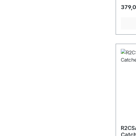
Regulä
379,0
R2CSA
Catch