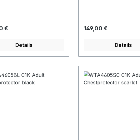
rer Preis:
Regulärer Preis:
0 €
149,00 €
Details
Details