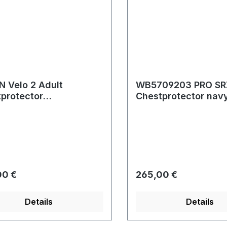
 Velo 2 Adult
WB5709203 PRO SRZ
protector
Chestprotector nav
et/white
rer Preis:
Regulärer Preis:
00 €
265,00 €
Details
Details