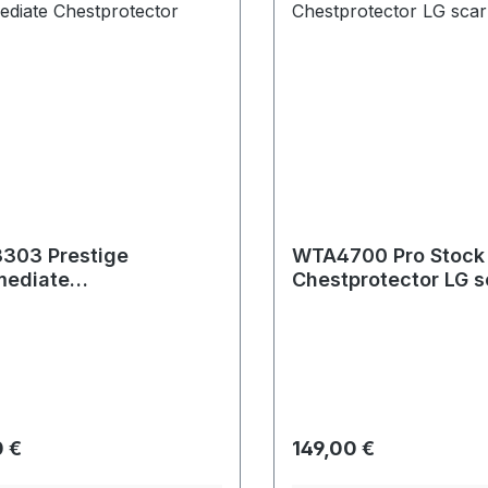
303 Prestige
WTA4700 Pro Stock 
mediate
Chestprotector LG s
protector black
rer Preis:
Regulärer Preis:
 €
149,00 €