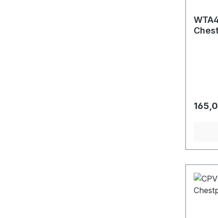
WTA4
Chest
Regulä
165,0