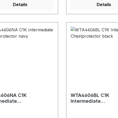
Details
Details
606NA C1K
WTA4606BL C1K
mediate
Intermediate
protector navy
Chestprotector blac