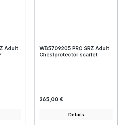
 Adult
WB5709205 PRO SRZ Adult
y
Chestprotector scarlet
Regulärer Preis:
265,00 €
Details