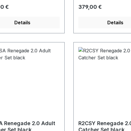
rer Preis:
Regulärer Preis:
0 €
379,00 €
Details
Details
 Renegade 2.0 Adult
R2CSY Renegade 2.
er Set black
Catcher Set black