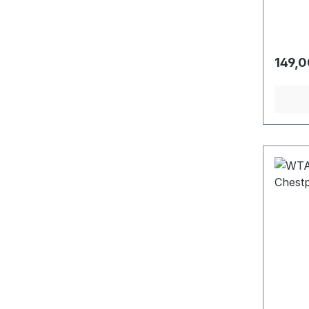
Regulä
149,0