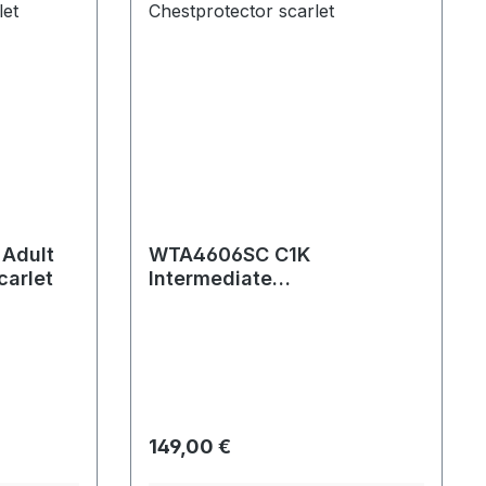
Adult
WTA4606SC C1K
carlet
Intermediate
Chestprotector scarlet
Regulärer Preis:
149,00 €