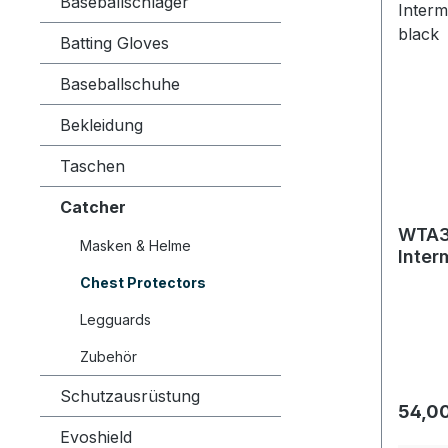
Baseballschläger
Batting Gloves
Baseballschuhe
Bekleidung
Taschen
Catcher
WTA3
Masken & Helme
Inter
Chest
Chest Protectors
Legguards
Zubehör
Schutzausrüstung
Regulä
54,00
Evoshield