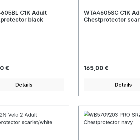
605BL C1K Adult
WTA4605SC C1K Ad
protector black
Chestprotector scar
rer Preis:
Regulärer Preis:
0 €
165,00 €
Details
Details