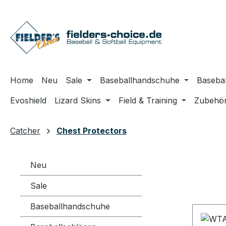
m Hauptinhalt springen
Zur Suche springen
Zur Hauptnavigation springen
Home
Neu
Sale
Baseballhandschuhe
Basebal
Evoshield
Lizard Skins
Field & Training
Zubehö
Catcher
Chest Protectors
Neu
Sale
Baseballhandschuhe