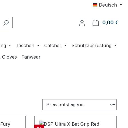
Deutsch
0,00 €
Ware
ung
Taschen
Catcher
Schutzausrüstung
 Gloves
Fanwear