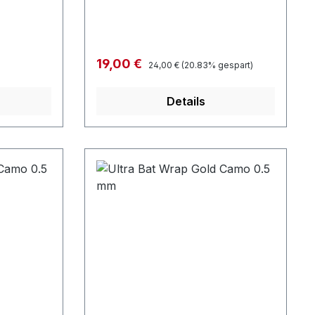
Regulärer Preis:
Verkaufspreis:
19,00 €
24,00 €
(20.83% gespart)
Details