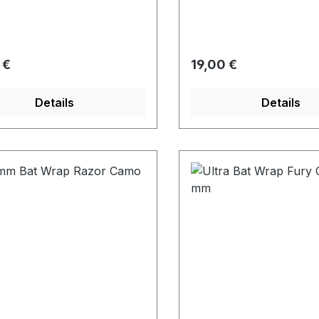
rer Preis:
Regulärer Preis:
 €
19,00 €
Details
Details