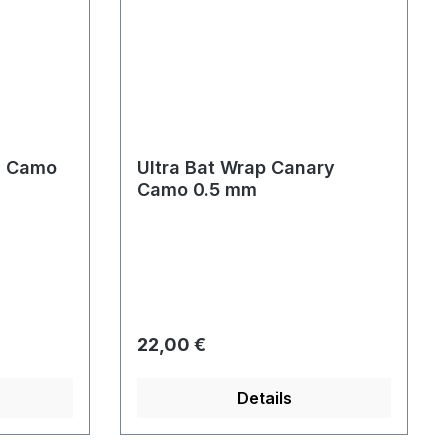
l Camo
Ultra Bat Wrap Canary
Camo 0.5 mm
Regulärer Preis:
22,00 €
Details