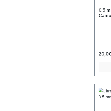
0.5 m
Cam
Regulä
20,00