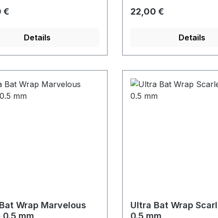
rer Preis:
Regulärer Preis:
 €
22,00 €
Details
Details
 Bat Wrap Marvelous
Ultra Bat Wrap Scar
 0.5 mm
0.5 mm