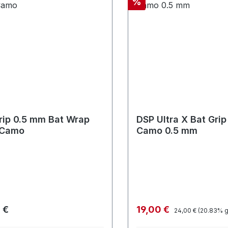
Rabatt
%
rip 0.5 mm Bat Wrap
DSP Ultra X Bat Grip
 Camo
Camo 0.5 mm
Regulärer Preis:
rer Preis:
Verkaufspreis:
 €
19,00 €
24,00 €
(20.83% g