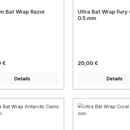
m Bat Wrap Razor
Ultra Bat Wrap Fur
o
0.5 mm
rer Preis:
Regulärer Preis:
 €
20,00 €
Details
Details