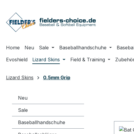
m Hauptinhalt springen
Zur Suche springen
Zur Hauptnavigation springen
Home
Neu
Sale
Baseballhandschuhe
Basebal
Evoshield
Lizard Skins
Field & Training
Zubehö
Lizard Skins
0.5mm Grip
Neu
Sale
Baseballhandschuhe