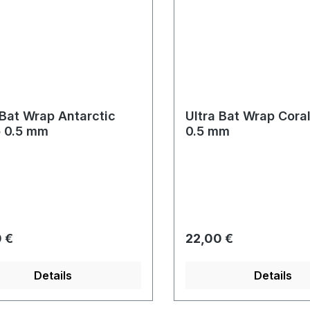
 Bat Wrap Antarctic
Ultra Bat Wrap Cora
 0.5 mm
0.5 mm
rer Preis:
Regulärer Preis:
 €
22,00 €
Details
Details