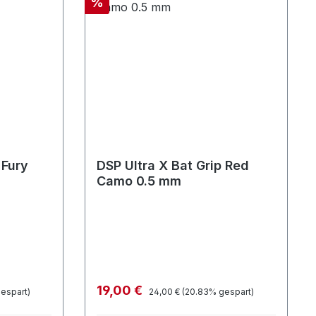
Rabatt
%
 Fury
DSP Ultra X Bat Grip Red
Camo 0.5 mm
Regulärer Preis:
Verkaufspreis:
19,00 €
espart)
24,00 €
(20.83% gespart)