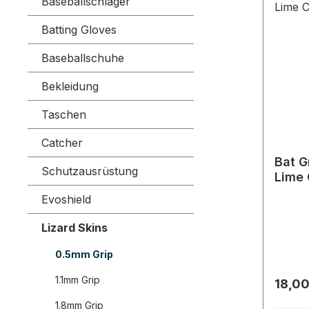
Baseballschläger
Batting Gloves
Baseballschuhe
Bekleidung
Taschen
Catcher
Bat G
Schutzausrüstung
Lime
Evoshield
Lizard Skins
0.5mm Grip
1.1mm Grip
Regulä
18,00
1.8mm Grip