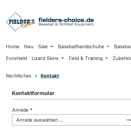
m Hauptinhalt springen
Zur Suche springen
Zur Hauptnavigation springen
Home
Neu
Sale
Baseballhandschuhe
Basebal
Evoshield
Lizard Skins
Field & Training
Zubehö
Rechtliches
Kontakt
Kontaktformular
Anrede
*