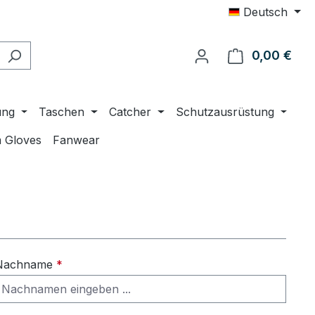
Deutsch
0,00 €
Ware
ung
Taschen
Catcher
Schutzausrüstung
 Gloves
Fanwear
Nachname
*