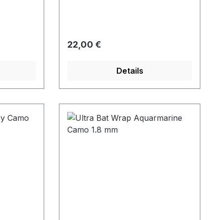
Regulärer Preis:
22,00 €
Details