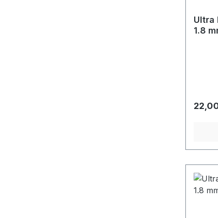
Ultra
1.8 
Regulä
22,00