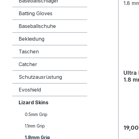
Baseballschläger
Batting Gloves
Baseballschuhe
Bekleidung
Taschen
Catcher
Ultra
Schutzausrüstung
1.8 
Evoshield
Lizard Skins
0.5mm Grip
1.1mm Grip
Regulä
19,00
1.8mm Grip