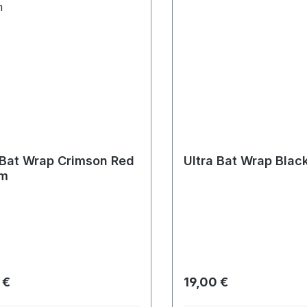
 Bat Wrap Crimson Red
Ultra Bat Wrap Blac
mm
rer Preis:
Regulärer Preis:
 €
19,00 €