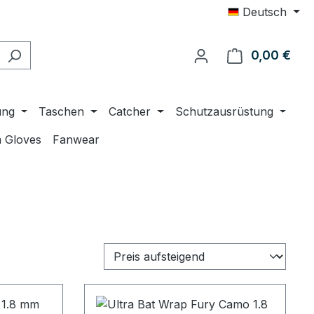
Deutsch
0,00 €
Ware
ung
Taschen
Catcher
Schutzausrüstung
 Gloves
Fanwear