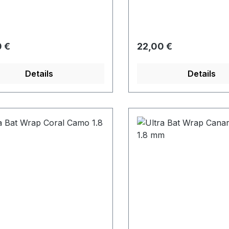
rer Preis:
Regulärer Preis:
 €
22,00 €
Details
Details