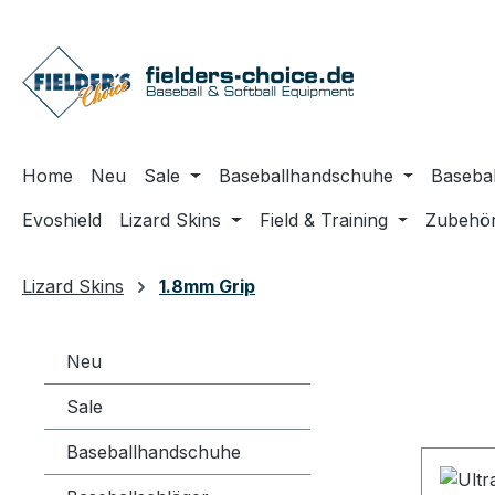
m Hauptinhalt springen
Zur Suche springen
Zur Hauptnavigation springen
Home
Neu
Sale
Baseballhandschuhe
Basebal
Evoshield
Lizard Skins
Field & Training
Zubehö
Lizard Skins
1.8mm Grip
Neu
Sale
Baseballhandschuhe