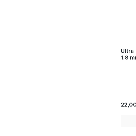
Ultra
1.8 
Regulä
22,00