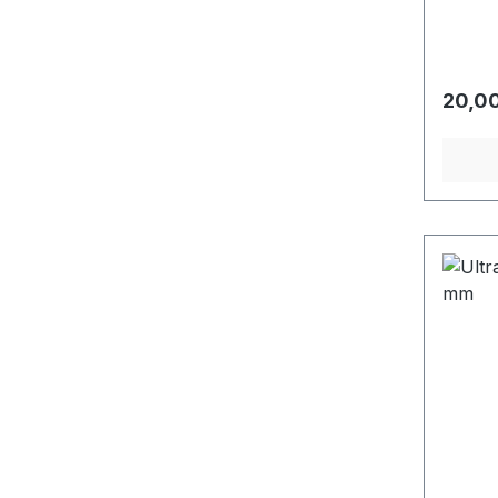
Regulä
20,00