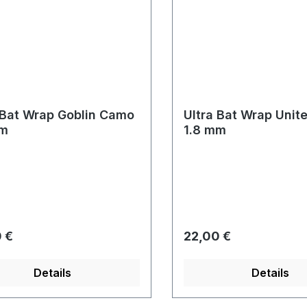
 Bat Wrap Goblin Camo
Ultra Bat Wrap Uni
mm
1.8 mm
rer Preis:
Regulärer Preis:
 €
22,00 €
Details
Details