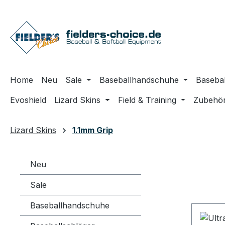
m Hauptinhalt springen
Zur Suche springen
Zur Hauptnavigation springen
Home
Neu
Sale
Baseballhandschuhe
Basebal
Evoshield
Lizard Skins
Field & Training
Zubehö
Lizard Skins
1.1mm Grip
Neu
Sale
Baseballhandschuhe