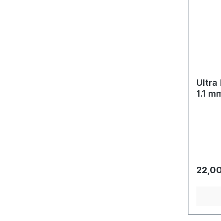
Ultra
1.1 m
Regulä
22,00