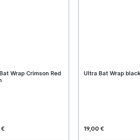
 Bat Wrap Crimson Red
Ultra Bat Wrap black
m
rer Preis:
Regulärer Preis:
 €
19,00 €