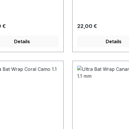
rer Preis:
Regulärer Preis:
 €
22,00 €
Details
Details