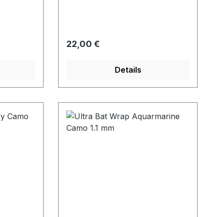
Regulärer Preis:
22,00 €
Details