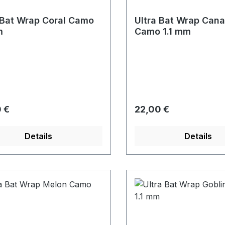
 Bat Wrap Coral Camo
Ultra Bat Wrap Cana
m
Camo 1.1 mm
rer Preis:
Regulärer Preis:
 €
22,00 €
Details
Details