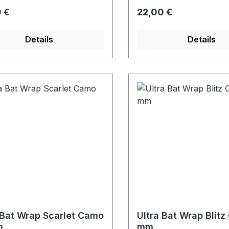
rer Preis:
Regulärer Preis:
 €
22,00 €
Details
Details
 Bat Wrap Scarlet Camo
Ultra Bat Wrap Blitz
m
mm