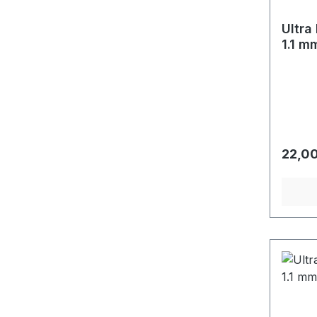
Ultra
1.1 m
Regulä
22,00