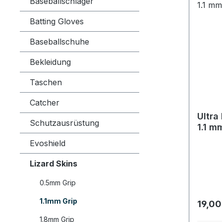
Baseballschläger
Batting Gloves
Baseballschuhe
Bekleidung
Taschen
Catcher
Ultra
Schutzausrüstung
1.1 m
Evoshield
Lizard Skins
0.5mm Grip
1.1mm Grip
Regulä
19,00
1.8mm Grip