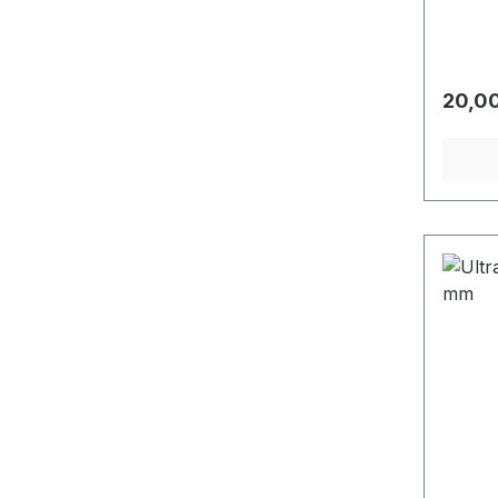
Regulä
20,00