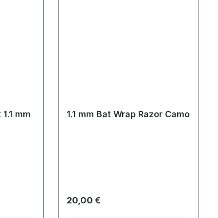
 1.1 mm
1.1 mm Bat Wrap Razor Camo
Regulärer Preis:
20,00 €