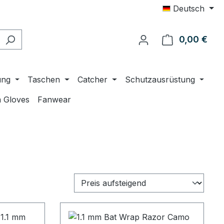
Deutsch
0,00 €
Ware
ung
Taschen
Catcher
Schutzausrüstung
 Gloves
Fanwear