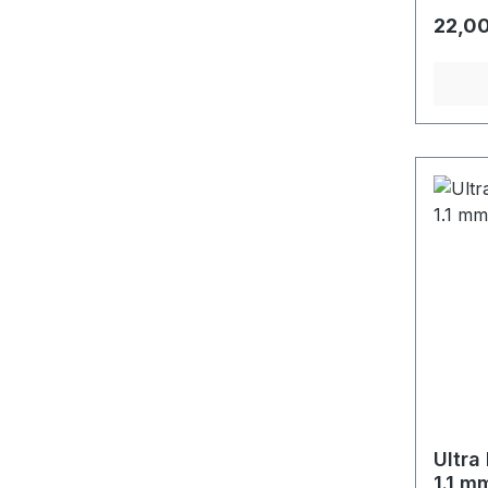
Regulä
22,00
Ultra
1.1 m