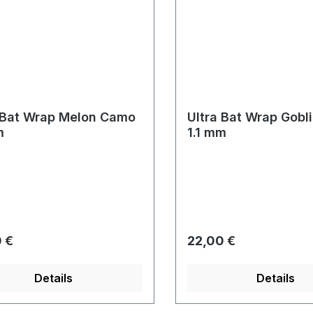
 Bat Wrap Melon Camo
Ultra Bat Wrap Gobl
m
1.1 mm
rer Preis:
Regulärer Preis:
 €
22,00 €
Details
Details