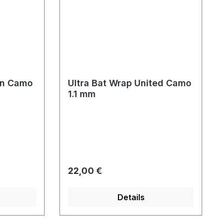
in Camo
Ultra Bat Wrap United Camo
1.1 mm
Regulärer Preis:
22,00 €
Details