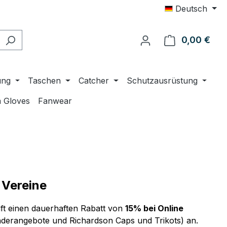
Deutsch
0,00 €
Ware
ung
Taschen
Catcher
Schutzausrüstung
 Gloves
Fanwear
 Vereine
t einen dauerhaften Rabatt von
15% bei Online
erangebote und Richardson Caps und Trikots) an.