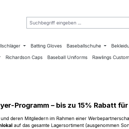
lschläger
Batting Gloves
Baseballschuhe
Bekleid
r
Richardson Caps
Baseball Uniforms
Rawlings Custom
er-Programm – bis zu 15% Rabatt für
und deren Mitgliedern im Rahmen einer Werbepartnerschaf
nlokal
auf das gesamte Lagersortiment (ausgenommen Sond