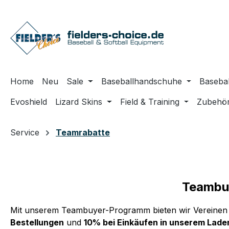
m Hauptinhalt springen
Zur Suche springen
Zur Hauptnavigation springen
Home
Neu
Sale
Baseballhandschuhe
Basebal
Evoshield
Lizard Skins
Field & Training
Zubehö
Service
Teamrabatte
Teambuy
Mit unserem Teambuyer-Programm bieten wir Vereinen 
Bestellungen
und
10% bei Einkäufen in unserem Lade