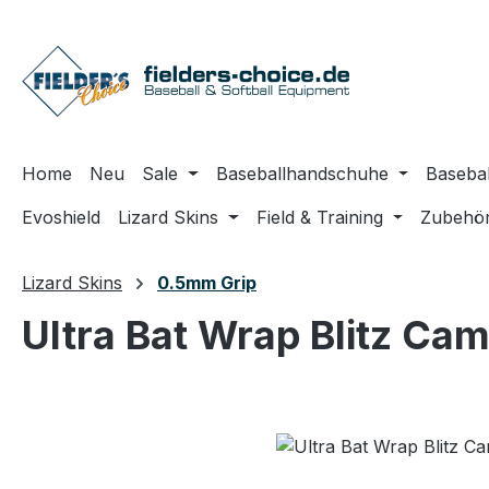
m Hauptinhalt springen
Zur Suche springen
Zur Hauptnavigation springen
Home
Neu
Sale
Baseballhandschuhe
Basebal
Evoshield
Lizard Skins
Field & Training
Zubehö
Lizard Skins
0.5mm Grip
Ultra Bat Wrap Blitz Ca
Bildergalerie überspringen