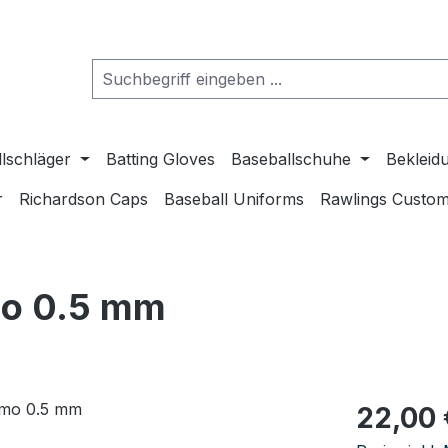
lschläger
Batting Gloves
Baseballschuhe
Bekleid
r
Richardson Caps
Baseball Uniforms
Rawlings Custom
mo 0.5 mm
Regulärer Pr
22,00 