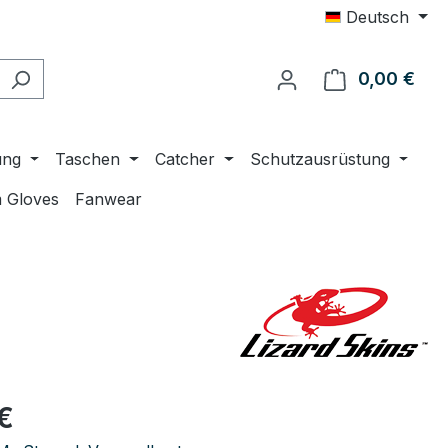
Deutsch
0,00 €
Ware
ung
Taschen
Catcher
Schutzausrüstung
 Gloves
Fanwear
eis:
€