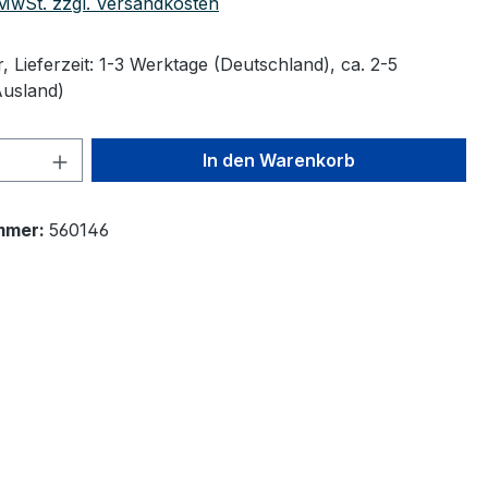
. MwSt. zzgl. Versandkosten
 Lieferzeit: 1-3 Werktage (Deutschland), ca. 2-5
Ausland)
 Anzahl: Gib den gewünschten Wert ein 
In den Warenkorb
mmer:
560146