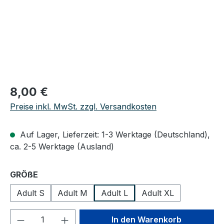
Regulärer Preis:
8,00 €
Preise inkl. MwSt. zzgl. Versandkosten
Auf Lager, Lieferzeit: 1-3 Werktage (Deutschland),
ca. 2-5 Werktage (Ausland)
auswählen
GRÖßE
Adult S
Adult M
Adult L
Adult XL
Produkt Anzahl: Gib den gewünschten We
In den Warenkorb