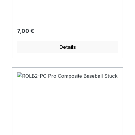
Regulärer Preis:
7,00 €
Details