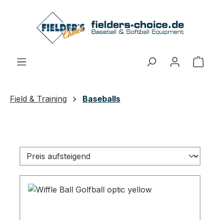
Zum Hauptinhalt springen
Ware
Field & Training
Baseballs