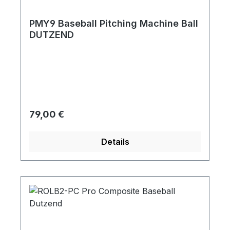
PMY9 Baseball Pitching Machine Ball
DUTZEND
Regulärer Preis:
79,00 €
Details