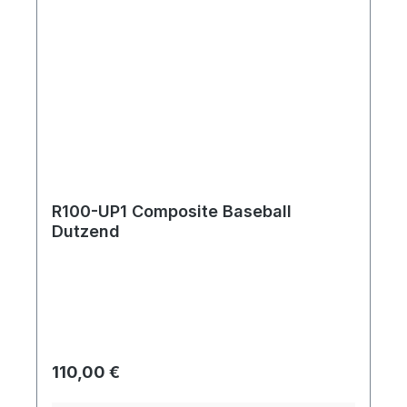
R100-UP1 Composite Baseball
Dutzend
Regulärer Preis:
110,00 €