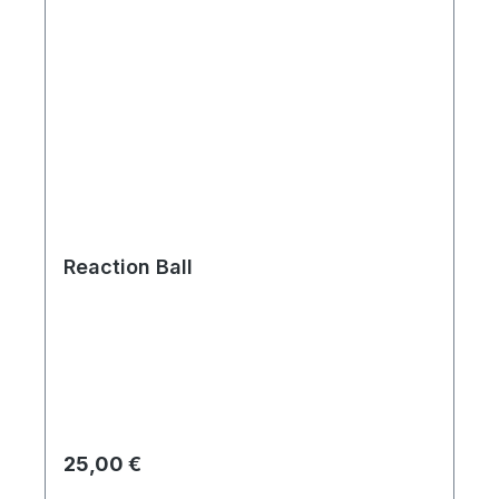
Reaction Ball
Regulärer Preis:
25,00 €