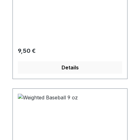
Regulärer Preis:
9,50 €
Details