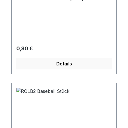
Regulärer Preis:
0,80 €
Details