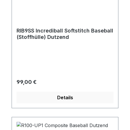
RIB9SS Incrediball Softstitch Baseball
(Stoffhülle) Dutzend
Regulärer Preis:
99,00 €
Details