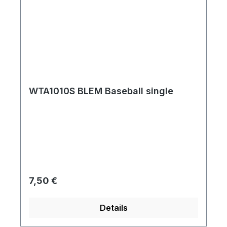
WTA1010S BLEM Baseball single
Regulärer Preis:
7,50 €
Details