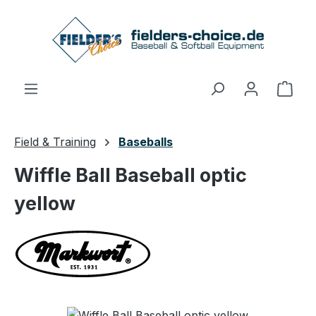
Zum Hauptinhalt springen
Ware
Field & Training
Baseballs
Wiffle Ball Baseball optic
yellow
Bildergalerie überspringen