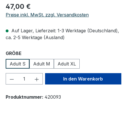
Regulärer Preis:
47,00 €
Preise inkl. MwSt. zzgl. Versandkosten
Auf Lager, Lieferzeit: 1-3 Werktage (Deutschland),
ca. 2-5 Werktage (Ausland)
auswählen
GRÖßE
Adult S
Adult M
Adult XL
Produkt Anzahl: Gib den gewünschten We
In den Warenkorb
Produktnummer:
420093