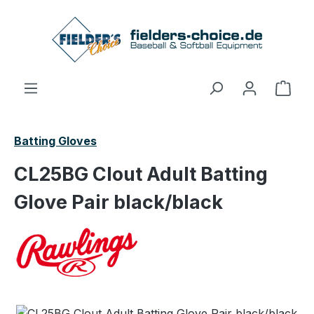
Zum Hauptinhalt springen
Ware
Batting Gloves
CL25BG Clout Adult Batting
Glove Pair black/black
Bildergalerie überspringen