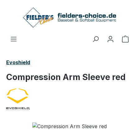
Zum Hauptinhalt springen
Ware
Evoshield
Compression Arm Sleeve red
Bildergalerie überspringen