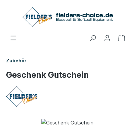
Zum Hauptinhalt springen
Ware
Zubehör
Geschenk Gutschein
Bildergalerie überspringen