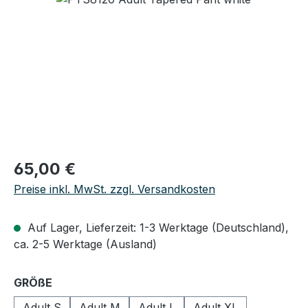
Regulärer Preis:
65,00 €
Preise inkl. MwSt. zzgl. Versandkosten
Auf Lager, Lieferzeit: 1-3 Werktage (Deutschland),
ca. 2-5 Werktage (Ausland)
auswählen
GRÖßE
Adult S
Adult M
Adult L
Adult XL