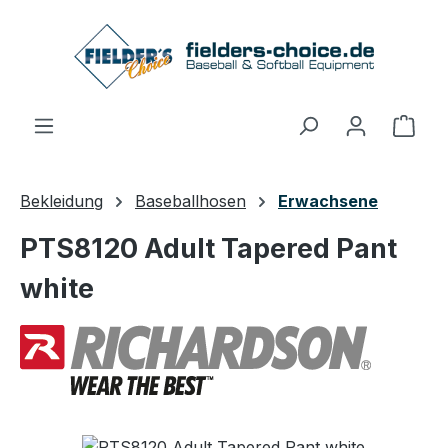
Zum Hauptinhalt springen
Ware
Bekleidung
Baseballhosen
Erwachsene
PTS8120 Adult Tapered Pant
white
Bildergalerie überspringen