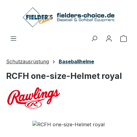
Zum Hauptinhalt springen
Ware
Schutzausrüstung
Baseballhelme
RCFH one-size-Helmet royal
Bildergalerie überspringen