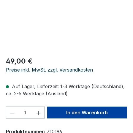
Regulärer Preis:
49,00 €
Preise inkl. MwSt. zzgl. Versandkosten
Auf Lager, Lieferzeit: 1-3 Werktage (Deutschland),
ca. 2-5 Werktage (Ausland)
Produkt Anzahl: Gib den gewünschten We
In den Warenkorb
Produktnummer:
710196