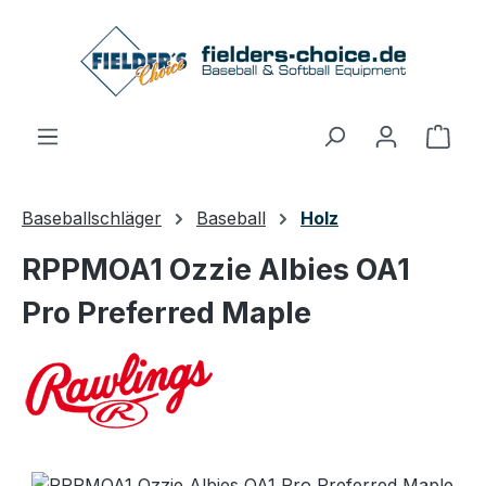
Zum Hauptinhalt springen
Ware
Baseballschläger
Baseball
Holz
RPPMOA1 Ozzie Albies OA1
Pro Preferred Maple
Bildergalerie überspringen