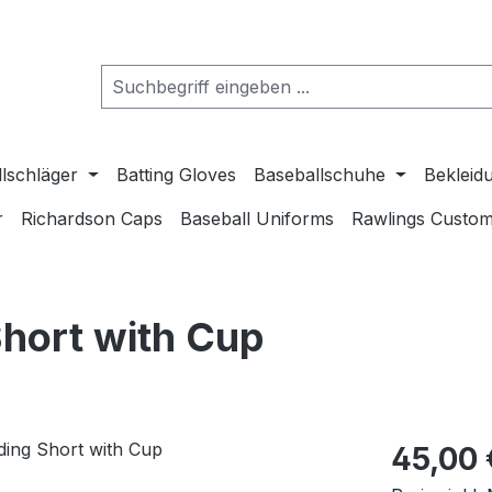
lschläger
Batting Gloves
Baseballschuhe
Bekleid
r
Richardson Caps
Baseball Uniforms
Rawlings Custom
hort with Cup
Regulärer Pr
45,00 