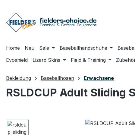
m Hauptinhalt springen
Zur Suche springen
Zur Hauptnavigation springen
Home
Neu
Sale
Baseballhandschuhe
Basebal
Evoshield
Lizard Skins
Field & Training
Zubehö
Bekleidung
Baseballhosen
Erwachsene
RSLDCUP Adult Sliding S
Bildergalerie überspringen