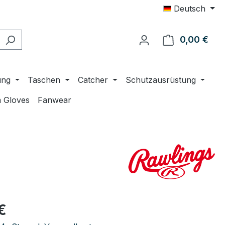
Deutsch
0,00 €
Ware
ung
Taschen
Catcher
Schutzausrüstung
 Gloves
Fanwear
eis:
€