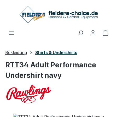
Zum Hauptinhalt springen
Ware
Bekleidung
Shirts & Undershirts
RTT34 Adult Performance
Undershirt navy
Bildergalerie überspringen