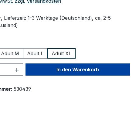
. MwSt. zzgl. Versandkosten
 Lieferzeit: 1-3 Werktage (Deutschland), ca. 2-5
Ausland)
wählen
Adult M
Adult L
Adult XL
 Anzahl: Gib den gewünschten Wert ein 
In den Warenkorb
mmer:
530439