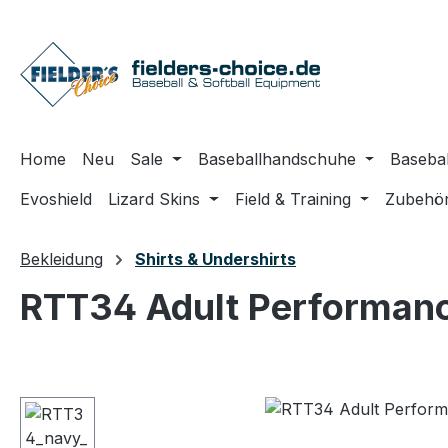
m Hauptinhalt springen
Zur Suche springen
Zur Hauptnavigation springen
Home
Neu
Sale
Baseballhandschuhe
Basebal
Evoshield
Lizard Skins
Field & Training
Zubehö
Bekleidung
Shirts & Undershirts
RTT34 Adult Performanc
Bildergalerie überspringen