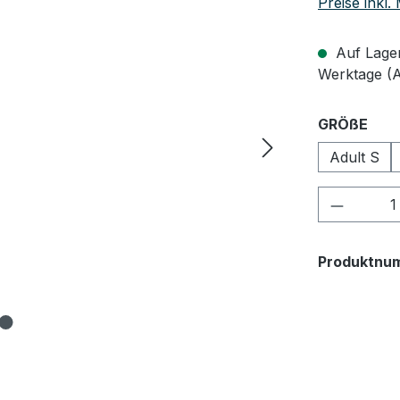
Preise inkl
Auf Lager,
Werktage (
aus
GRÖßE
Adult S
Produkt
Produktnu