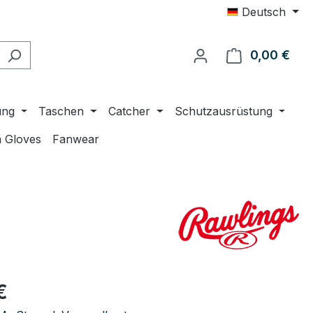
Deutsch
0,00 €
Ware
ung
Taschen
Catcher
Schutzausrüstung
 Gloves
Fanwear
eis:
€