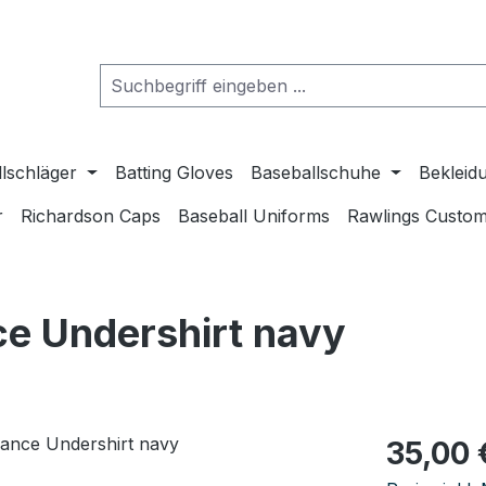
lschläger
Batting Gloves
Baseballschuhe
Bekleid
r
Richardson Caps
Baseball Uniforms
Rawlings Custom
e Undershirt navy
Regulärer Pr
35,00 