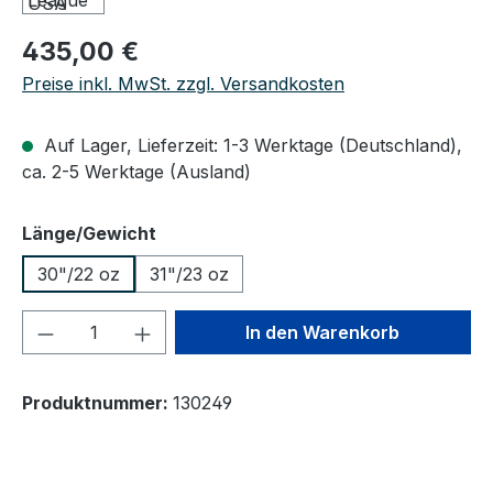
Regulärer Preis:
435,00 €
Preise inkl. MwSt. zzgl. Versandkosten
Auf Lager, Lieferzeit: 1-3 Werktage (Deutschland),
ca. 2-5 Werktage (Ausland)
auswählen
Länge/Gewicht
30"/22 oz
31"/23 oz
Produkt Anzahl: Gib den gewünschten We
In den Warenkorb
Produktnummer:
130249