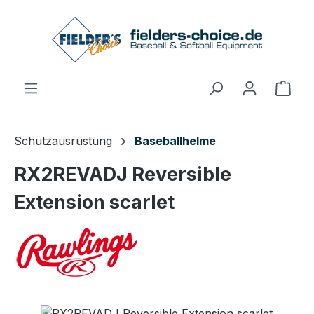
Zum Hauptinhalt springen
Ware
Schutzausrüstung
Baseballhelme
RX2REVADJ Reversible
Extension scarlet
Bildergalerie überspringen