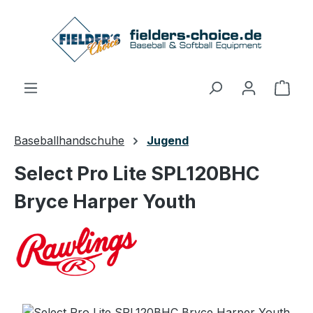
Zum Hauptinhalt springen
Ware
Baseballhandschuhe
Jugend
Select Pro Lite SPL120BHC
Bryce Harper Youth
Bildergalerie überspringen