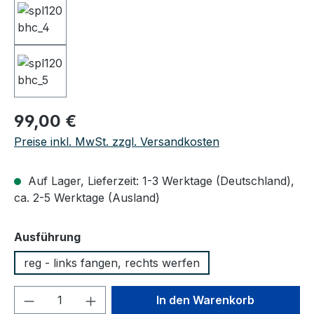
Regulärer Preis:
99,00 €
Preise inkl. MwSt. zzgl. Versandkosten
Auf Lager, Lieferzeit: 1-3 Werktage (Deutschland),
ca. 2-5 Werktage (Ausland)
auswählen
Ausführung
reg - links fangen, rechts werfen
Produkt Anzahl: Gib den gewünschten We
In den Warenkorb