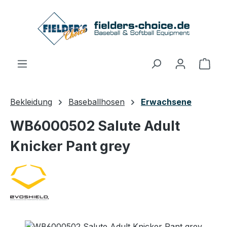
Zum Hauptinhalt springen
Ware
Bekleidung
Baseballhosen
Erwachsene
WB6000502 Salute Adult
Knicker Pant grey
Bildergalerie überspringen