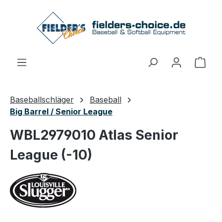
Zum Hauptinhalt springen
Ware
Baseballschläger
Baseball
Big Barrel / Senior League
WBL2979010 Atlas Senior
League (-10)