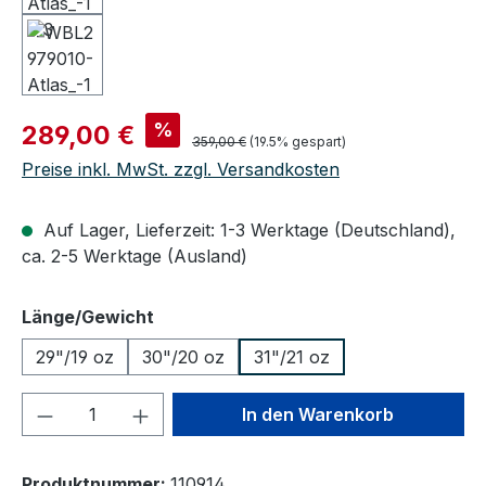
Verkaufspreis:
%
289,00 €
Regulärer Preis:
359,00 €
(19.5% gespart)
Preise inkl. MwSt. zzgl. Versandkosten
Auf Lager, Lieferzeit: 1-3 Werktage (Deutschland),
ca. 2-5 Werktage (Ausland)
auswählen
Länge/Gewicht
29"/19 oz
30"/20 oz
31"/21 oz
Produkt Anzahl: Gib den gewünschten We
In den Warenkorb
Produktnummer:
110914