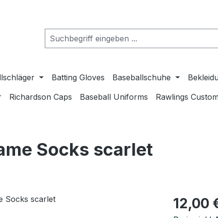
lschläger
Batting Gloves
Baseballschuhe
Bekleid
r
Richardson Caps
Baseball Uniforms
Rawlings Custom
ame Socks scarlet
Regulärer Pr
12,00 