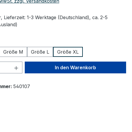
. MwSt. zzgl. Versandkosten
 Lieferzeit: 1-3 Werktage (Deutschland), ca. 2-5
Ausland)
wählen
Größe M
Größe L
Größe XL
 Anzahl: Gib den gewünschten Wert ein 
In den Warenkorb
mmer:
540107