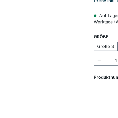
Preise inkl
Auf Lager,
Werktage (
aus
GRÖßE
Größe S
Produkt
Produktnu