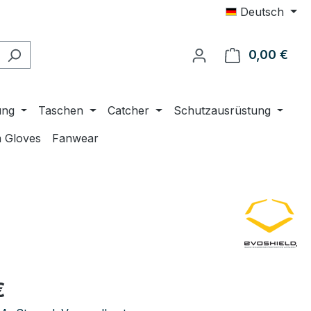
Deutsch
0,00 €
Ware
ung
Taschen
Catcher
Schutzausrüstung
 Gloves
Fanwear
eis:
€