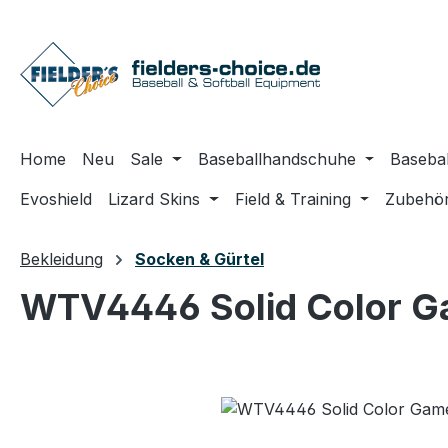
m Hauptinhalt springen
Zur Suche springen
Zur Hauptnavigation springen
Home
Neu
Sale
Baseballhandschuhe
Basebal
Evoshield
Lizard Skins
Field & Training
Zubehö
Bekleidung
Socken & Gürtel
WTV4446 Solid Color G
Bildergalerie überspringen