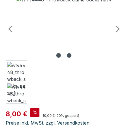
Verkaufspreis:
%
8,00 €
Regulärer Preis:
10,00 €
(20% gespart)
Preise inkl. MwSt. zzgl. Versandkosten