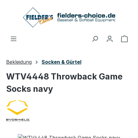
Zum Hauptinhalt springen
Ware
Bekleidung
Socken & Gürtel
WTV4448 Throwback Game
Socks navy
Bildergalerie überspringen