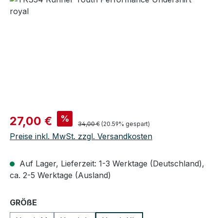
Verkaufspreis:
%
27,00 €
Regulärer Preis:
34,00 €
(20.59% gespart)
Preise inkl. MwSt. zzgl. Versandkosten
Auf Lager, Lieferzeit: 1-3 Werktage (Deutschland),
ca. 2-5 Werktage (Ausland)
auswählen
GRÖßE