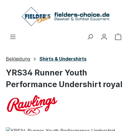
Zum Hauptinhalt springen
Ware
Bekleidung
Shirts & Undershirts
YRS34 Runner Youth
Performance Undershirt royal
Bildergalerie überspringen