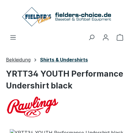
Zum Hauptinhalt springen
Ware
Bekleidung
Shirts & Undershirts
YRTT34 YOUTH Performance
Undershirt black
Bildergalerie überspringen