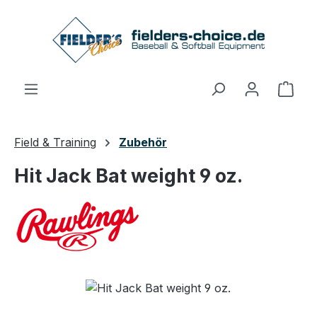
Zum Hauptinhalt springen
Ware
Field & Training
Zubehör
Hit Jack Bat weight 9 oz.
Bildergalerie überspringen