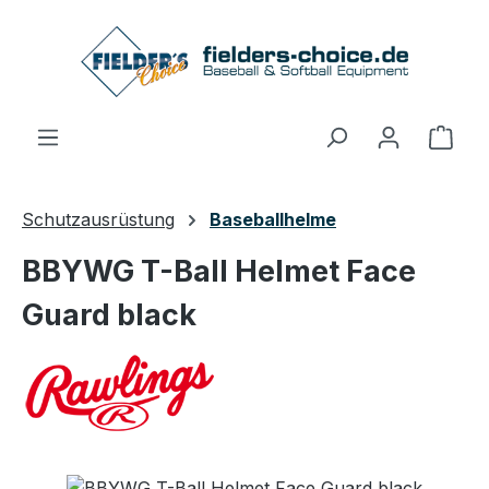
Zum Hauptinhalt springen
Ware
Schutzausrüstung
Baseballhelme
BBYWG T-Ball Helmet Face
Guard black
Bildergalerie überspringen