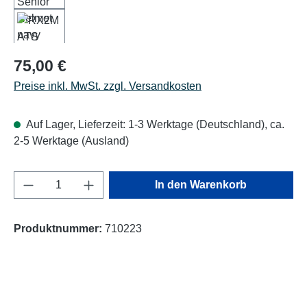
Regulärer Preis:
75,00 €
Preise inkl. MwSt. zzgl. Versandkosten
Auf Lager, Lieferzeit: 1-3 Werktage (Deutschland), ca.
2-5 Werktage (Ausland)
Produkt Anzahl: Gib den gewünschten Wert e
In den Warenkorb
Produktnummer:
710223