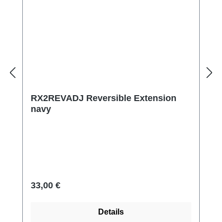
RX2REVADJ Reversible Extension
navy
Regulärer Preis:
33,00 €
Details