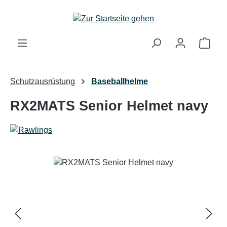
Zum Hauptinhalt springen
Ware
Schutzausrüstung
Baseballhelme
RX2MATS Senior Helmet navy
Bildergalerie überspringen