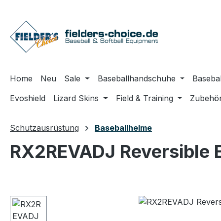
m Hauptinhalt springen
Zur Suche springen
Zur Hauptnavigation springen
Home
Neu
Sale
Baseballhandschuhe
Basebal
Evoshield
Lizard Skins
Field & Training
Zubehö
Schutzausrüstung
Baseballhelme
RX2REVADJ Reversible E
Bildergalerie überspringen