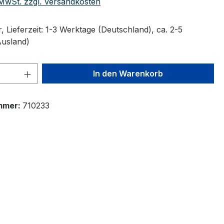
. MwSt. zzgl. Versandkosten
 Lieferzeit: 1-3 Werktage (Deutschland), ca. 2-5
Ausland)
 Anzahl: Gib den gewünschten Wert ein 
In den Warenkorb
mmer:
710233