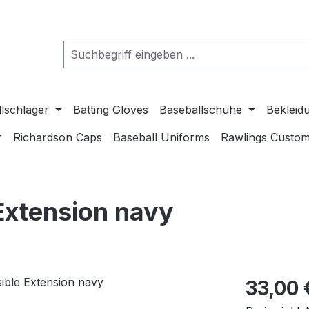
lschläger
Batting Gloves
Baseballschuhe
Bekleid
r
Richardson Caps
Baseball Uniforms
Rawlings Custom
xtension navy
Regulärer Pr
33,00 