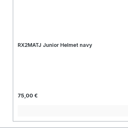
RX2MATJ Junior Helmet navy
Regulärer Preis:
75,00 €