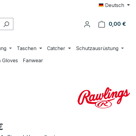
Deutsch
0,00 €
Ware
ung
Taschen
Catcher
Schutzausrüstung
 Gloves
Fanwear
eis:
€