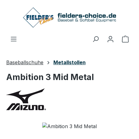
Zum Hauptinhalt springen
Ware
Baseballschuhe
Metallstollen
Ambition 3 Mid Metal
Bildergalerie überspringen