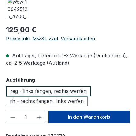
Regulärer Preis:
125,00 €
Preise inkl. MwSt. zzgl. Versandkosten
Auf Lager, Lieferzeit: 1-3 Werktage (Deutschland),
ca. 2-5 Werktage (Ausland)
auswählen
Ausführung
reg - links fangen, rechts werfen
rh - rechts fangen, links werfen
Produkt Anzahl: Gib den gewünschten We
In den Warenkorb