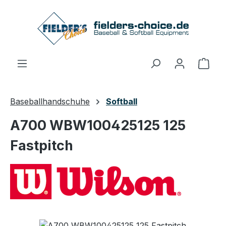
Zum Hauptinhalt springen
Ware
Baseballhandschuhe
Softball
A700 WBW100425125 125
Fastpitch
Bildergalerie überspringen