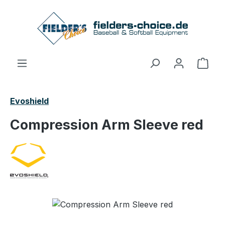
Zum Hauptinhalt springen
Ware
Evoshield
Compression Arm Sleeve red
Bildergalerie überspringen