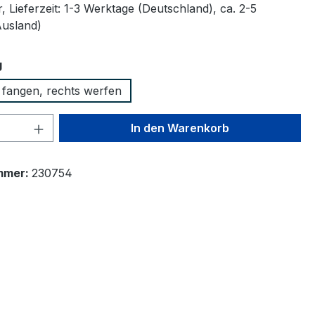
 Lieferzeit: 1-3 Werktage (Deutschland), ca. 2-5
Ausland)
auswählen
g
s fangen, rechts werfen
 Anzahl: Gib den gewünschten Wert ein 
In den Warenkorb
mmer:
230754