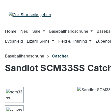
m Hauptinhalt springen
Zur Suche springen
Zur Hauptnavigation springen
Home
Neu
Sale
Baseballhandschuhe
Basebal
Evoshield
Lizard Skins
Field & Training
Zubehö
Baseballhandschuhe
Catcher
Sandlot SCM33SS Catch
Bildergalerie überspringen