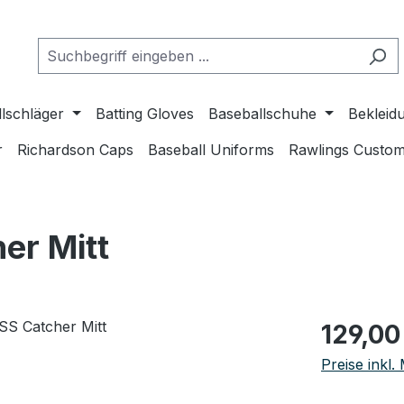
lschläger
Batting Gloves
Baseballschuhe
Bekleid
r
Richardson Caps
Baseball Uniforms
Rawlings Custom
er Mitt
Regulärer Pr
129,00
Preise inkl