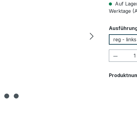
Auf Lager,
Werktage (
Ausführun
reg - link
Produkt
Produktnu