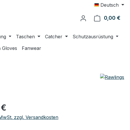
Deutsch
0,00 €
Ware
ung
Taschen
Catcher
Schutzausrüstung
 Gloves
Fanwear
eis:
 €
. MwSt. zzgl. Versandkosten