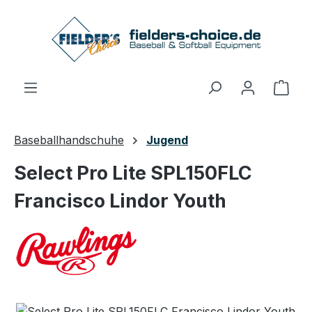
Zum Hauptinhalt springen
Ware
Baseballhandschuhe
Jugend
Select Pro Lite SPL150FLC
Francisco Lindor Youth
Bildergalerie überspringen