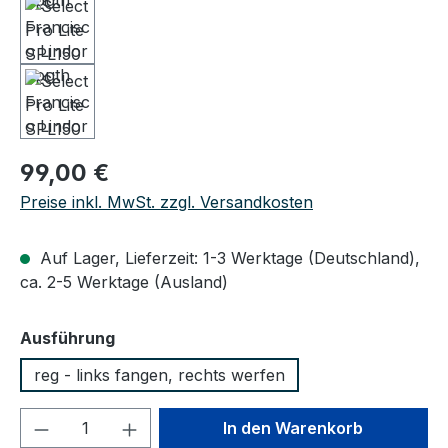
Regulärer Preis:
99,00 €
Preise inkl. MwSt. zzgl. Versandkosten
Auf Lager, Lieferzeit: 1-3 Werktage (Deutschland),
ca. 2-5 Werktage (Ausland)
auswählen
Ausführung
reg - links fangen, rechts werfen
Produkt Anzahl: Gib den gewünschten We
In den Warenkorb