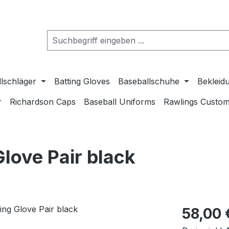
lschläger
Batting Gloves
Baseballschuhe
Bekleid
r
Richardson Caps
Baseball Uniforms
Rawlings Custom
Glove Pair black
Regulärer Pr
58,00 