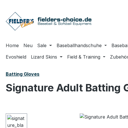
m Hauptinhalt springen
Zur Suche springen
Zur Hauptnavigation springen
Home
Neu
Sale
Baseballhandschuhe
Basebal
Evoshield
Lizard Skins
Field & Training
Zubehö
Batting Gloves
Signature Adult Batting 
Bildergalerie überspringen