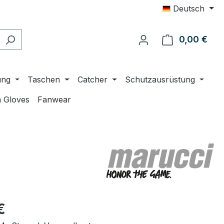
Deutsch
0,00 €
Ware
ung
Taschen
Catcher
Schutzausrüstung
 Gloves
Fanwear
eis:
€