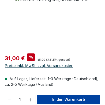
Verkaufspreis:
%
31,00 €
Regulärer Preis:
45,00 €
(31.11% gespart)
Preise inkl. MwSt. zzgl. Versandkosten
Auf Lager, Lieferzeit: 1-3 Werktage (Deutschland),
ca. 2-5 Werktage (Ausland)
Produkt Anzahl: Gib den gewünschten We
In den Warenkorb