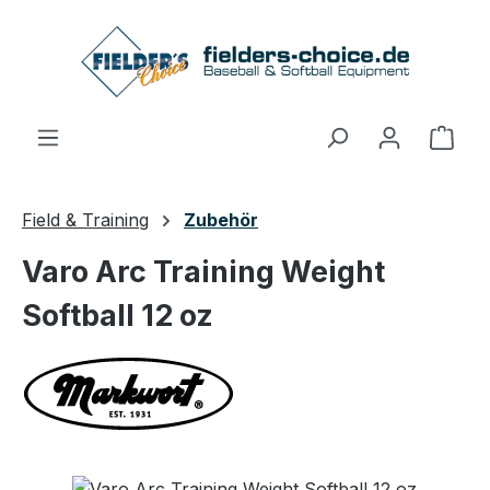
Zum Hauptinhalt springen
Ware
Field & Training
Zubehör
Varo Arc Training Weight
Softball 12 oz
Bildergalerie überspringen