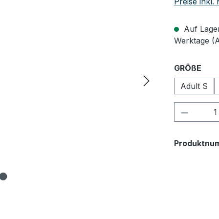
Preise inkl
Auf Lager,
Werktage (
aus
GRÖßE
Adult S
Produkt
Produktnu