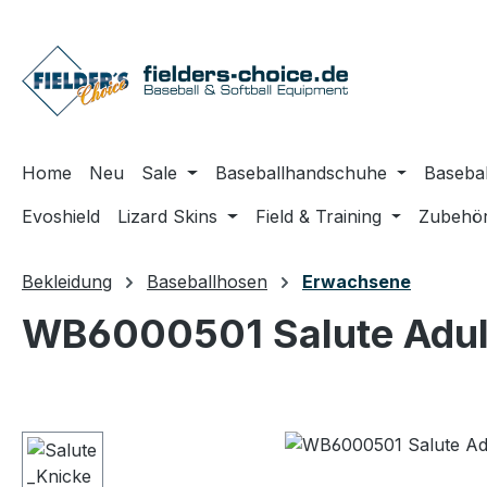
m Hauptinhalt springen
Zur Suche springen
Zur Hauptnavigation springen
Home
Neu
Sale
Baseballhandschuhe
Basebal
Evoshield
Lizard Skins
Field & Training
Zubehö
Bekleidung
Baseballhosen
Erwachsene
WB6000501 Salute Adult
Bildergalerie überspringen