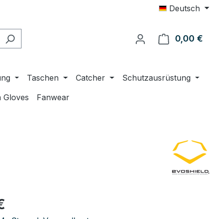
Deutsch
0,00 €
Ware
ung
Taschen
Catcher
Schutzausrüstung
 Gloves
Fanwear
eis:
€