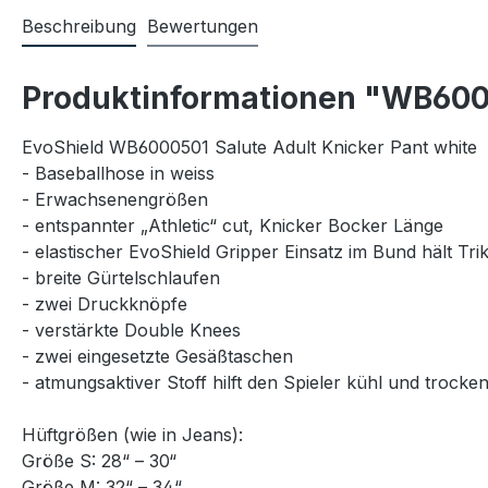
Beschreibung
Bewertungen
Produktinformationen "WB6000
EvoShield WB6000501 Salute Adult Knicker Pant white
- Baseballhose in weiss
- Erwachsenengrößen
- entspannter „Athletic“ cut, Knicker Bocker Länge
- elastischer EvoShield Gripper Einsatz im Bund hält Trik
- breite Gürtelschlaufen
- zwei Druckknöpfe
- verstärkte Double Knees
- zwei eingesetzte Gesäßtaschen
- atmungsaktiver Stoff hilft den Spieler kühl und trocke
Hüftgrößen (wie in Jeans):
Größe S: 28“ – 30“
Größe M: 32“ – 34“