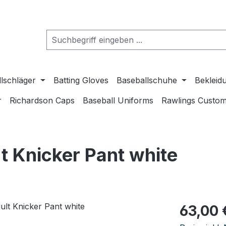
lschläger
Batting Gloves
Baseballschuhe
Bekleid
r
Richardson Caps
Baseball Uniforms
Rawlings Custom
 Knicker Pant white
Regulärer Pr
63,00 