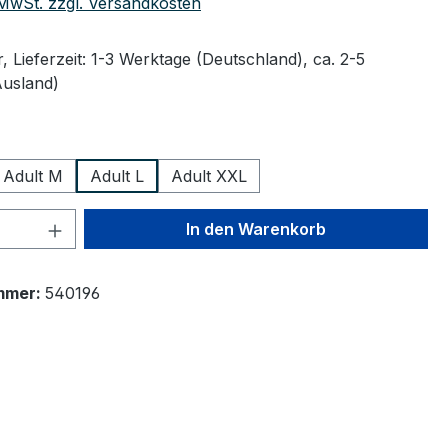
. MwSt. zzgl. Versandkosten
 Lieferzeit: 1-3 Werktage (Deutschland), ca. 2-5
Ausland)
wählen
Adult M
Adult L
Adult XXL
 Anzahl: Gib den gewünschten Wert ein 
In den Warenkorb
mmer:
540196