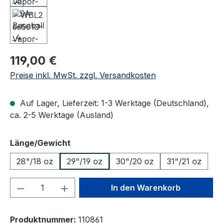
Regulärer Preis:
119,00 €
Preise inkl. MwSt. zzgl. Versandkosten
Auf Lager, Lieferzeit: 1-3 Werktage (Deutschland),
ca. 2-5 Werktage (Ausland)
auswählen
Länge/Gewicht
28"/18 oz
29"/19 oz
30"/20 oz
31"/21 oz
Produkt Anzahl: Gib den gewünschten We
In den Warenkorb
Produktnummer:
110861