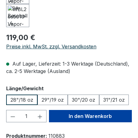
Regulärer Preis:
119,00 €
Preise inkl. MwSt. zzgl. Versandkosten
Auf Lager, Lieferzeit: 1-3 Werktage (Deutschland),
ca. 2-5 Werktage (Ausland)
auswählen
Länge/Gewicht
28"/18 oz
29"/19 oz
30"/20 oz
31"/21 oz
Produkt Anzahl: Gib den gewünschten We
In den Warenkorb
Produktnummer:
110883