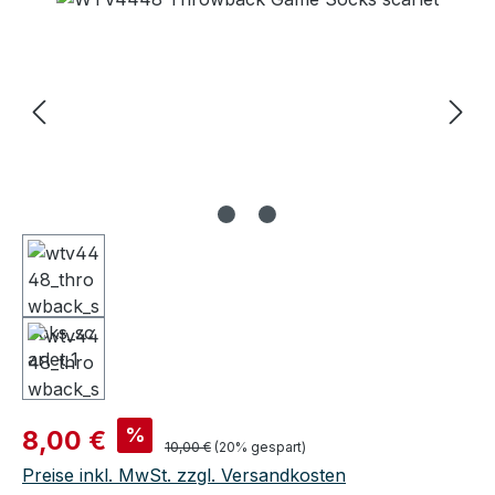
Verkaufspreis:
%
8,00 €
Regulärer Preis:
10,00 €
(20% gespart)
Preise inkl. MwSt. zzgl. Versandkosten