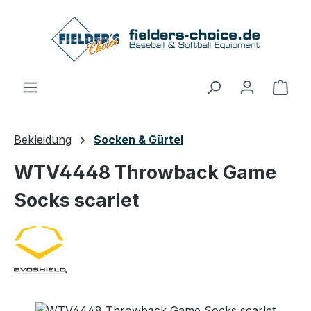
Zum Hauptinhalt springen
Ware
Bekleidung
Socken & Gürtel
WTV4448 Throwback Game
Socks scarlet
Bildergalerie überspringen