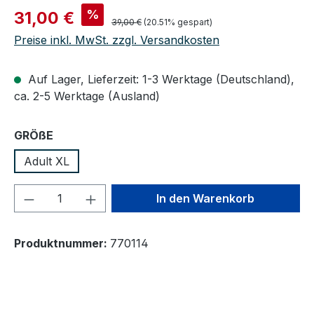
Verkaufspreis:
%
31,00 €
Regulärer Preis:
39,00 €
(20.51% gespart)
Preise inkl. MwSt. zzgl. Versandkosten
Auf Lager, Lieferzeit: 1-3 Werktage (Deutschland),
ca. 2-5 Werktage (Ausland)
auswählen
GRÖßE
Adult XL
Produkt Anzahl: Gib den gewünschten We
In den Warenkorb
Produktnummer:
770114