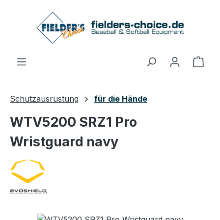
Zum Hauptinhalt springen
Ware
Schutzausrüstung
für die Hände
WTV5200 SRZ1 Pro
Wristguard navy
Bildergalerie überspringen