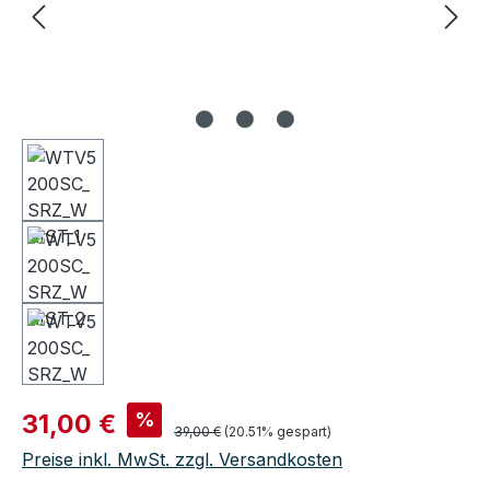
Verkaufspreis:
%
31,00 €
Regulärer Preis:
39,00 €
(20.51% gespart)
Preise inkl. MwSt. zzgl. Versandkosten