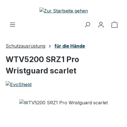
Zum Hauptinhalt springen
Ware
Schutzausrüstung
für die Hände
WTV5200 SRZ1 Pro
Wristguard scarlet
Bildergalerie überspringen