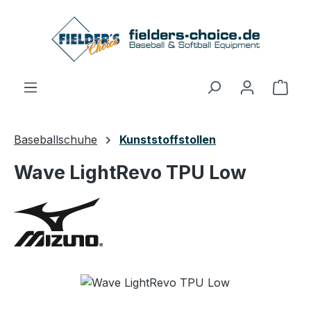
Zum Hauptinhalt springen
Ware
Baseballschuhe
Kunststoffstollen
Wave LightRevo TPU Low
Bildergalerie überspringen