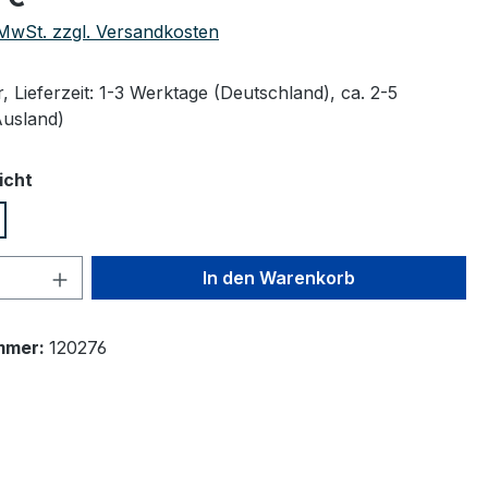
. MwSt. zzgl. Versandkosten
 Lieferzeit: 1-3 Werktage (Deutschland), ca. 2-5
Ausland)
auswählen
icht
 Anzahl: Gib den gewünschten Wert ein 
In den Warenkorb
mmer:
120276