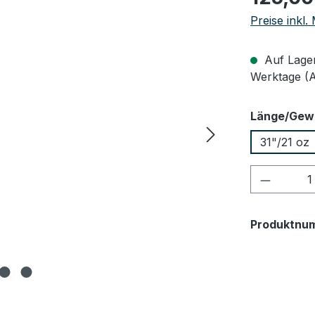
Preise inkl
Auf Lager,
Werktage (
Länge/Gew
31"/21 oz
Produkt
Produktnu