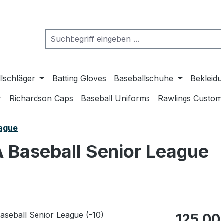
lschläger
Batting Gloves
Baseballschuhe
Bekleid
r
Richardson Caps
Baseball Uniforms
Rawlings Custom
eague
Baseball Senior League
Regulärer Pr
125,00