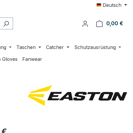
Deutsch
0,00 €
Ware
ung
Taschen
Catcher
Schutzausrüstung
 Gloves
Fanwear
eis:
 €