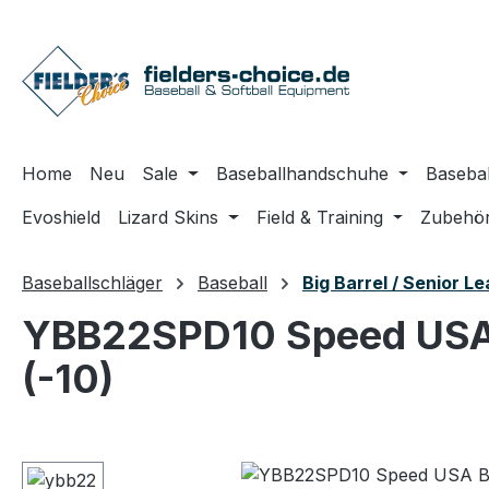
m Hauptinhalt springen
Zur Suche springen
Zur Hauptnavigation springen
Home
Neu
Sale
Baseballhandschuhe
Basebal
Evoshield
Lizard Skins
Field & Training
Zubehö
Baseballschläger
Baseball
Big Barrel / Senior L
YBB22SPD10 Speed USA 
(-10)
Bildergalerie überspringen