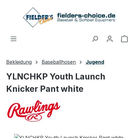
Zum Hauptinhalt springen
Ware
Bekleidung
Baseballhosen
Jugend
YLNCHKP Youth Launch
Knicker Pant white
Bildergalerie überspringen