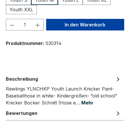
Youth S
Youth M
Youth L
Youth XL
Youth XXL
Produkt Anzahl: Gib den gewünschten We
In den Warenkorb
Produktnummer:
530314
Beschreibung
Rawlings YLNCHKP Youth Launch Knicker Pant-
Baseballhose in white- Kindergrößen- “old school”
Knicker Bocker Schnitt (Hose e…
Mehr
Bewertungen